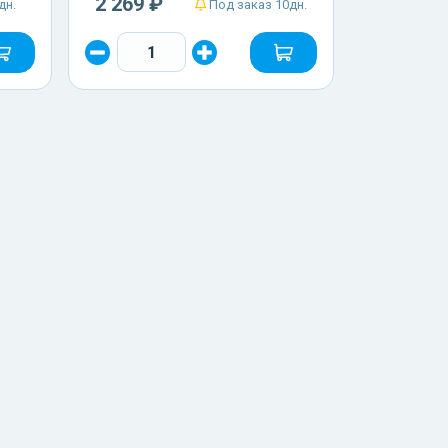
2 269 ₽
дн.
Под заказ 10дн.