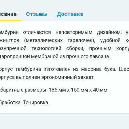
исание
Отзывы
Доставка
амбурин отличаются неповторимым дизайном, у
жинглов (металлических тарелочек), удобной к
езупречной технологией сборки, прочным кор
даропрочной мембраной из прочного лавсана.
орпус тамбурина изготовлен из массива бука. Ше
орпуса выполнен эргономичный захват.
абаритные размеры: 185 мм х 150 мм х 40 мм
бработка: Тонировка.