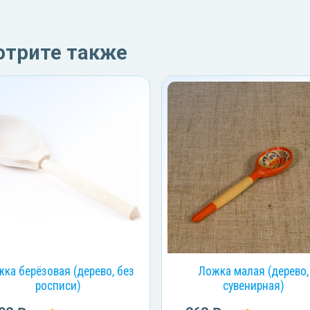
отрите также
ка берёзовая (дерево, без
Ложка малая (дерево,
росписи)
сувенирная)