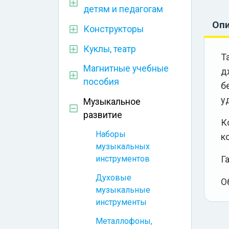
детям и педагогам
Оп
Конструкторы
Куклы, театр
Т
Магнитные учебные
д
пособия
б
у
Музыкальное
развитие
К
Наборы
к
музыкальных
Г
инструментов
Духовые
О
музыкальные
инструменты
Металлофоны,